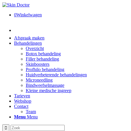
0
Winkelwagen
Afspraak maken
Behandelingen
Overzicht
Botox behandeling
Filler behandeling
Skinboosters
Profhilo behandeling
Huidverbeterende behandelingen
Microneedling
Bindweefselmassage
Kleine medische ingreep
Tarieven
Webshop
Contact
Team
Menu
Menu