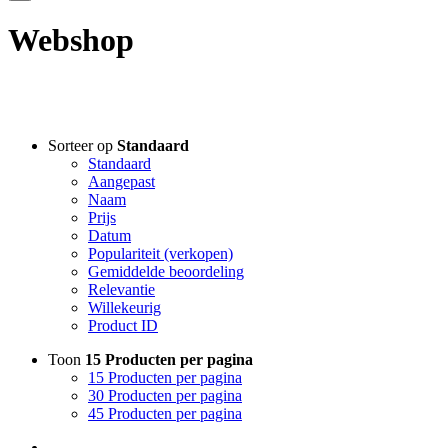
Webshop
Filter assortiment
Sorteer op
Standaard
Standaard
Accessoires
Aangepast
Coco en sebas
Naam
GlowXX
Prijs
Luxuriuous Gift Sets
Datum
Must Haves
Populariteit (verkopen)
REF Stockholm
Gemiddelde beoordeling
Relevantie
Ref stockholm Box
Willekeurig
TALLOW + ASH
Product ID
Overig
Huidconditie
Toon
15 Producten per pagina
Huidtype
15 Producten per pagina
Merken
30 Producten per pagina
45 Producten per pagina
Prijs