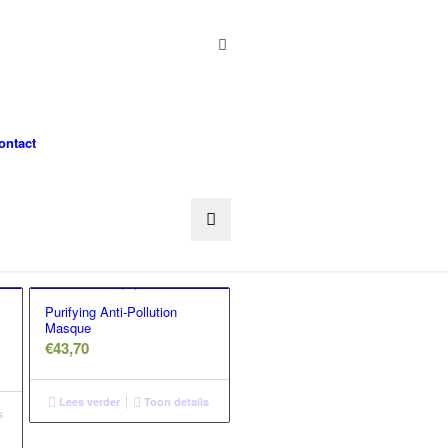
ontact
Purifying Anti-Pollution
Masque
€
43,70
Lees verder
Toon details
s