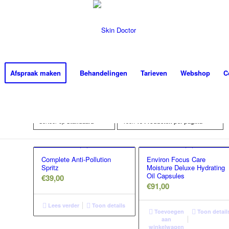
Afspraak maken
Behandelingen
Tarieven
Webshop
C
Sorteer op
Toon
Standaard
15 Producten per pagina
Complete Anti-Pollution
Environ Focus Care
Spritz
Moisture Deluxe Hydrating
Oil Capsules
€
39,00
€
91,00
Lees verder
Toon details
Toevoegen
Toon detail
aan
winkelwagen