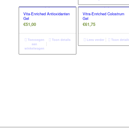
Vita-Enriched Antioxidanten
Vitra-Enriched Colostrum
Gel
Gel
€
51,00
€
61,75
Toevoegen
Toon details
Lees verder
Toon detail
aan
winkelwagen