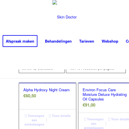
Afspraak maken
Behandelingen
Tarieven
Webshop
C
Sorteer op
Toon
Standaard
15 Producten per pagina
Alpha Hydroxy Night Cream
Environ Focus Care
Moisture Deluxe Hydrating
€
60,50
Oil Capsules
€
91,00
Toevoegen
Toon details
Toevoegen
Toon detail
aan
aan
winkelwagen
winkelwagen