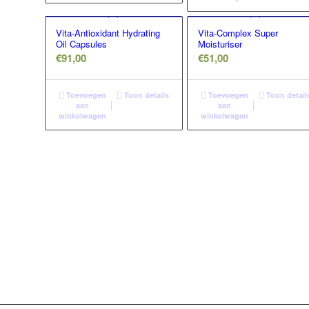
Vita-Antioxidant Hydrating
Vita-Complex Super
Oil Capsules
Moisturiser
€
91,00
€
51,00
Toevoegen
Toon details
Toevoegen
Toon detail
aan
aan
winkelwagen
winkelwagen