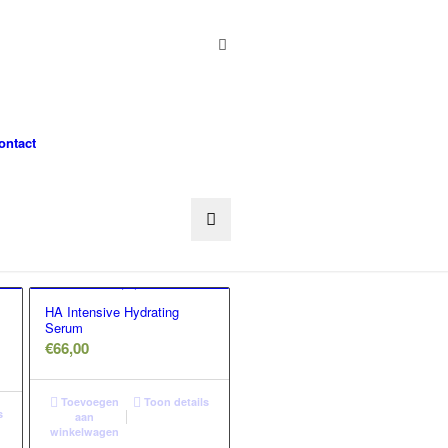
ontact
HA Intensive Hydrating
Serum
€
66,00
Toevoegen
Toon details
s
aan
winkelwagen