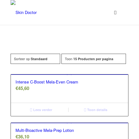
Sorteer op
Toon
Standaard
15 Producten per pagina
Filter assortiment
Accessoires
Intense C-Boost Mela-Even Cream
Coco en sebas
€
45,60
GlowXX
Luxuriuous Gift Sets
Lees verder
Toon details
Must Haves
Multi-Bioactive Mela-Prep Lotion
REF Stockholm
€
36,10