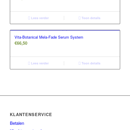
Prijs
Ref stockholm Box
TALLOW + ASH
Lees verder
Toon details
Resetten
Overig
Vita-Botanical Mela-Fade Serum System
Huidconditie
€
66,50
Huidtype
Merken
Lees verder
Toon details
KLANTENSERVICE
Betalen