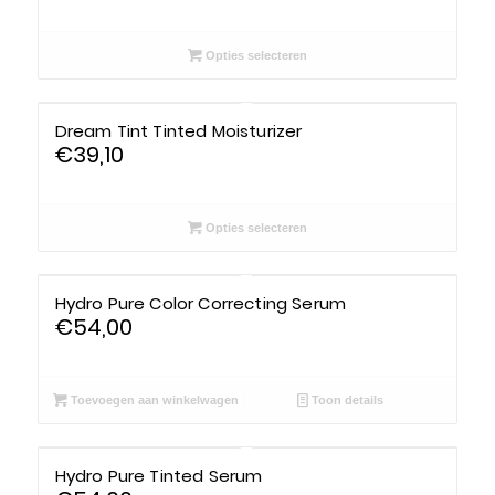
Must Haves
REF Stockholm
Opties selecteren
Prijs
Ref stockholm Box
€46
€57
Dream Tint Tinted Moisturizer
TALLOW + ASH
€
39,10
46
49
52
54
57
Huidconditie
Opties selecteren
Huidtype
Merken
Hydro Pure Color Correcting Serum
Resetten
€
54,00
Toevoegen aan winkelwagen
Toon details
Hydro Pure Tinted Serum