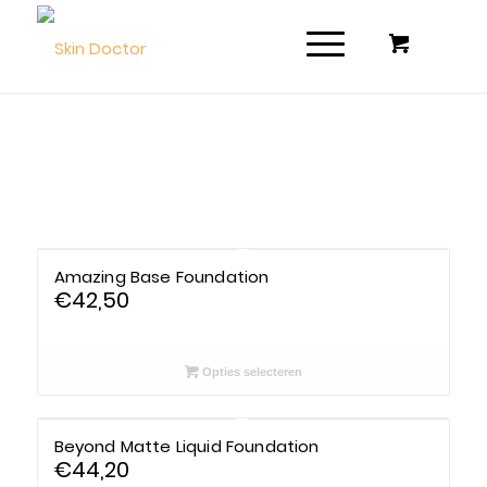
Filter assortiment
Amazing Base Foundation
€
42,50
Accessoires
Coco en sebas
Opties selecteren
GlowXX
Beyond Matte Liquid Foundation
Luxuriuous Gift Sets
€
44,20