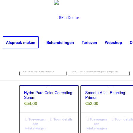
Afspraak maken
Behandelingen
Tarieven
Webshop
C
Sorteer op
Toon
Standaard
15 Producten per pagina
Hydro Pure Color Correcting
Smooth Affair Brighting
Serum
Primer
€
54,00
€
52,00
Toevoegen
Toon details
Toevoegen
Toon detail
aan
aan
winkelwagen
winkelwagen