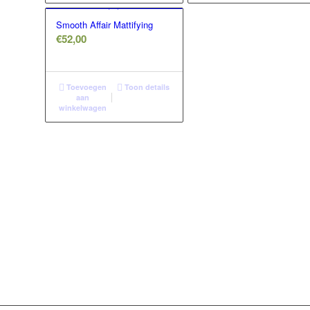
Smooth Affair Mattifying
€
52,00
Toevoegen
Toon details
aan
winkelwagen