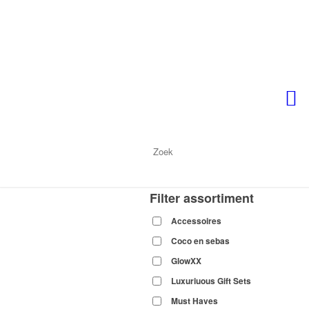
Filter assortiment
Accessoires
Coco en sebas
GlowXX
Luxuriuous Gift Sets
Must Haves