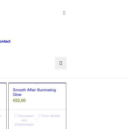
ontact
Smooth Affair Illuminating
Glow
€
52,00
s
Toevoegen
Toon details
aan
winkelwagen