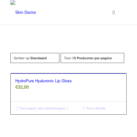
Sorteer op
Toon
Standaard
15 Producten per pagina
Filter assortiment
Accessoires
HydroPure Hyaluronic Lip Gloss
Coco en sebas
€
32,00
GlowXX
Luxuriuous Gift Sets
Toevoegen aan winkelwagen
Toon details
Must Haves
REF Stockholm