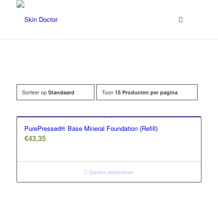
Sorteer op
Toon
Standaard
15 Producten per pagina
Filter assortiment
Accessoires
PurePressed® Base Mineral Foundation (Refill)
Coco en sebas
€
43,35
GlowXX
Luxuriuous Gift Sets
Opties selecteren
Must Haves
REF Stockholm