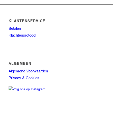
Ref stockholm Box
TALLOW + ASH
KLANTENSERVICE
Overig
Betalen
Huidconditie
Klachtenprotocol
Huidtype
Merken
ALGEMEEN
Algemene Voorwaarden
Privacy & Cookies