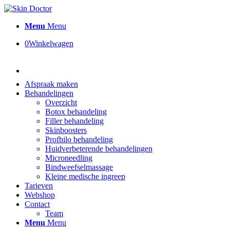
Menu
Menu
0
Winkelwagen
Afspraak maken
Behandelingen
Overzicht
Botox behandeling
Filler behandeling
Skinboosters
Profhilo behandeling
Huidverbeterende behandelingen
Microneedling
Bindweefselmassage
Kleine medische ingreep
Tarieven
Webshop
Contact
Team
Menu
Menu