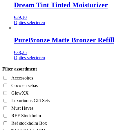
Dream Tint Tinted Moisturizer
€
39,10
Dit
Opties selecteren
product
heeft
meerdere
PureBronze Matte Bronzer Refill
variaties.
Deze
€
38,25
optie
Dit
Opties selecteren
kan
product
gekozen
heeft
Filter assortiment
worden
meerdere
op
Accessoires
variaties.
de
Deze
productpagina
Coco en sebas
optie
GlowXX
kan
gekozen
Luxuriuous Gift Sets
worden
Must Haves
op
de
REF Stockholm
productpagina
Ref stockholm Box