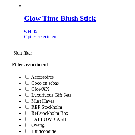
Glow Time Blush Stick
€
34,85
Dit
Opties selecteren
product
heeft
meerdere
Sluit filter
variaties.
Deze
Filter assortiment
optie
kan
Accessoires
gekozen
Coco en sebas
worden
GlowXX
op
Luxuriuous Gift Sets
de
Must Haves
productpagina
REF Stockholm
Ref stockholm Box
TALLOW + ASH
Overig
Huidconditie