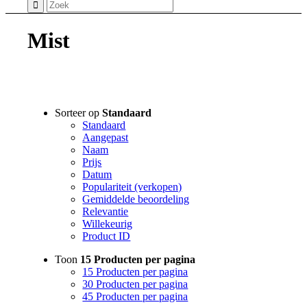
Mist
Filter assortiment
Sorteer op
Standaard
Standaard
Accessoires
Aangepast
Coco en sebas
Naam
GlowXX
Prijs
Luxuriuous Gift Sets
Datum
Must Haves
Populariteit (verkopen)
REF Stockholm
Gemiddelde beoordeling
Relevantie
Ref stockholm Box
Willekeurig
TALLOW + ASH
Product ID
Overig
Huidconditie
Toon
15 Producten per pagina
Huidtype
15 Producten per pagina
Merken
30 Producten per pagina
45 Producten per pagina