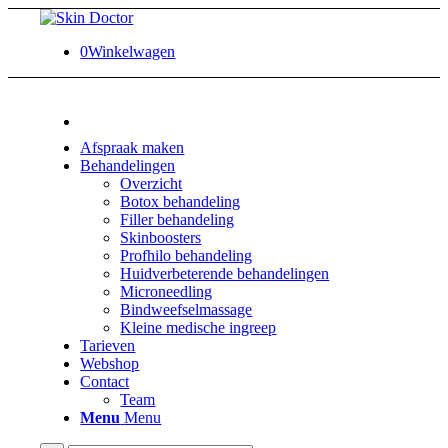
0
Winkelwagen
Afspraak maken
Behandelingen
Overzicht
Botox behandeling
Filler behandeling
Skinboosters
Profhilo behandeling
Huidverbeterende behandelingen
Microneedling
Bindweefselmassage
Kleine medische ingreep
Tarieven
Webshop
Contact
Team
Menu
Menu