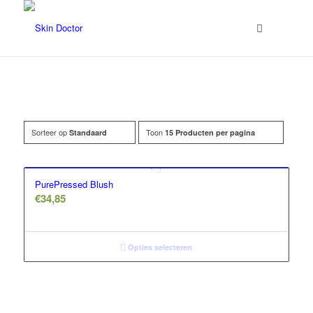
Sorteer op
Toon
Standaard
15 Producten per pagina
Filter assortiment
Accessoires
PurePressed Blush
Coco en sebas
€
34,85
GlowXX
Luxuriuous Gift Sets
Opties selecteren
Must Haves
REF Stockholm