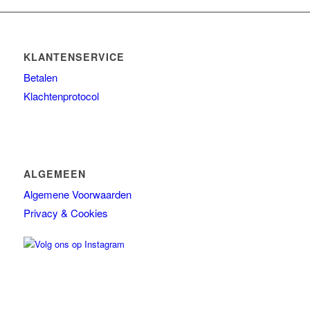
Ref stockholm Box
TALLOW + ASH
KLANTENSERVICE
Overig
Betalen
Huidconditie
Klachtenprotocol
Huidtype
Merken
ALGEMEEN
Algemene Voorwaarden
Privacy & Cookies