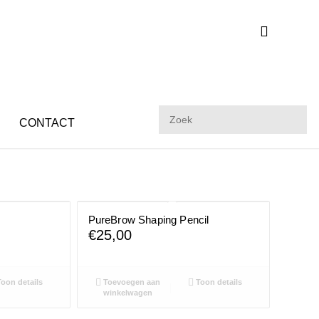
P
CONTACT
PureBrow Shaping Pencil
€
25,00
oon details
Toevoegen aan
Toon details
winkelwagen