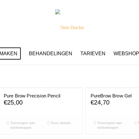
 MAKEN
BEHANDELINGEN
TARIEVEN
WEBSHO
Pure Brow Precision Pencil
PureBrow Brow Gel
€
25,00
€
24,70
Toevoegen aan
Toon details
Toevoegen aan
T
winkelwagen
winkelwagen