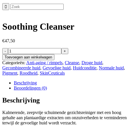
Soothing Cleanser
€
47,50
Soothing
Cleanser
Toevoegen aan winkelwagen
aantal
Categorieën:
Anti-aging / rimpels
,
Cleanse
,
Droge huid
,
Gecombineerde huid
,
Gevoelige huid
,
Huidconditie
,
Normale huid
,
Pigment
,
Roodheid
,
SkinCeuticals
Beschrijving
Beoordelingen (0)
Beschrijving
Kalmerende, zeepvrije schuimende gezichtsreiniger met een hoog
gehalte aan plantaardige extracten om onzuiverheden te verminderen
terwijl de gevoelige huid wordt verzacht.