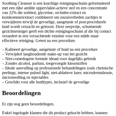
Soothing Cleanser is een krachtige reinigingsschuim geformuleerd
met een rijke amilite oppervlakte-actieve stof en een concentratie
van 22% die sorbitol, glycerine, orchidee-extract en
komkommerextract combineert om onzuiverheden zachtjes te
verwijderen terwijl de gevoelige, aangetaste of post-procedurele
huid wordt verzacht en getroost. Deze zeepvrije, schuimende
gezichtsreiniger geeft een dichte reinigingsschuim af die bij contact
verandert in een verzachtende emulsie voor een milde maar
effectieve reiniging. Getest na een procedure.
– Kalmeert gevoelige, aangetaste of huid na een procedure
– Verwijdert langhoudende make-up van het gezicht
– Niet-comedogene formule ideaal voor dagelijks gebruik
– Zonder alcohol, parfum, toegevoegde kleurstoffen
– Ideale aanvulling op professionele behandelingen zoals chemische
peelings, intense pulsed light, niet-ablatieve laser, microdermabrasie,
microneedling en injectables
– Geschikt voor alle huidtypes, inclusief de gevoelige
Beoordelingen
Er zijn nog geen beoordelingen.
Enkel ingelogde klanten die dit product gekocht hebben, kunnen