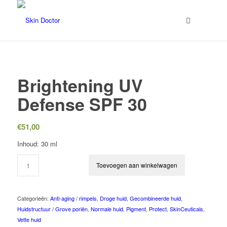
Brightening UV
Defense SPF 30
€
51,00
Inhoud: 30 ml
Toevoegen aan winkelwagen
Categorieën:
Anti-aging / rimpels
,
Droge huid
,
Gecombineerde huid
,
Huidstructuur / Grove poriën
,
Normale huid
,
Pigment
,
Protect
,
SkinCeuticals
,
Vette huid