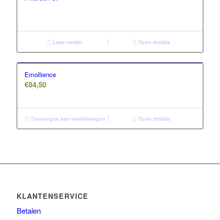
Lees verder
Toon details
Emollience
€
84,50
Toevoegen aan winkelwagen
Toon details
KLANTENSERVICE
Betalen