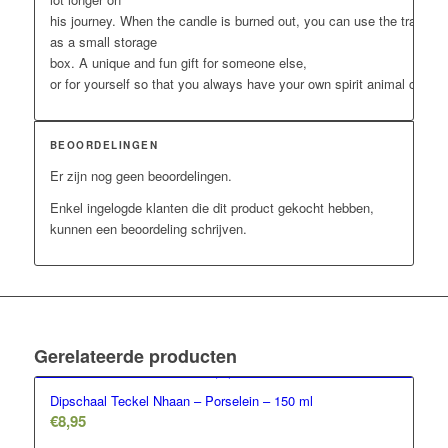
his
journey
.
When
the
candle
is
burned
out,
you
can
use
the
tray
as a small storage
box.
A
unique
and
fun
gift
for
someone
else
,
or
for
yourself
so
that
you
always
have
your
own
spirit
animal
close
BEOORDELINGEN
Er zijn nog geen beoordelingen.
Enkel ingelogde klanten die dit product gekocht hebben,
kunnen een beoordeling schrijven.
Gerelateerde producten
Dipschaal Teckel Nhaan – Porselein – 150 ml
€
8,95