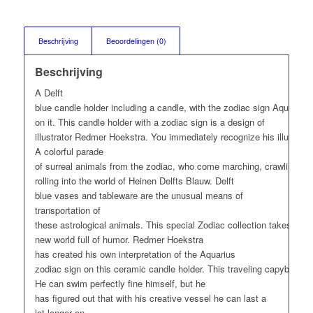
Beschrijving
Beoordelingen (0)
Beschrijving
A Delft
blue
candle
holder
including
a
candle
,
with
the
zodiac
sign
Aquarius
on it.
This
candle
holder
with
a zodiac
sign
is a design of
illustrator
Redmer
Hoekstra.
You
immediately
recognize
his
illustrati
A
colorful
parade
of
surreal
animals
from
the
zodiac,
who
come
marching
,
crawling
or
rolling
into
the
world
of Heinen Delfts Blauw. Delft
blue
vases
and
tableware
are
the
unusual
means of
transportation of
these
astrological
animals
.
This
special
Zodiac
collection
takes
you
new
world
full of humor.
Redmer
Hoekstra
has
created
his
own
interpretation
of
the
Aquarius
zodiac
sign
on
this
ceramic
candle
holder
.
This
traveling
capybara
h
He
can
swim
perfectly
fine
himself
, but he
has
figured
out
that
with
his
creative
vessel
he
can
last a
lot
longer
on