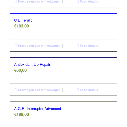
Toevoegen aan winkelwagen
Toon details
C E Ferulic
€
183,00
Toevoegen aan winkelwagen
Toon details
Antioxidant Lip Repair
€
60,00
Toevoegen aan winkelwagen
Toon details
A.G.E. Interrupter Advanced
€
199,00