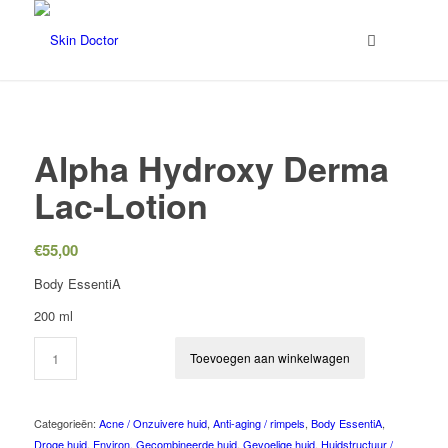
Alpha Hydroxy Derma
Lac-Lotion
€
55,00
Body EssentiA
200 ml
Toevoegen aan winkelwagen
Categorieën:
Acne / Onzuivere huid
,
Anti-aging / rimpels
,
Body EssentiA
,
Droge huid
,
Environ
,
Gecombineerde huid
,
Gevoelige huid
,
Huidstructuur /