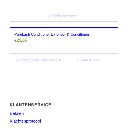
Opties selecteren
PureLash Conditioner Extender & Conditioner
€
25,65
Toevoegen aan winkelwagen
Toon details
KLANTENSERVICE
Betalen
Klachtenprotocol