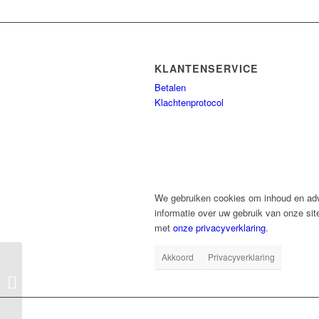
KLANTENSERVICE
Betalen
Klachtenprotocol
We gebruiken cookies om inhoud en adve
informatie over uw gebruik van onze sit
met
onze privacyverklaring
.
Akkoord
Privacyverklaring
Candle Redmer
Hoekstra – Zodiac Aries
– Ceramic – 7,5 cm