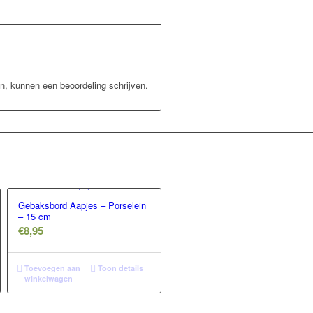
n, kunnen een beoordeling schrijven.
Gebaksbord Aapjes – Porselein
– 15 cm
€
8,95
Toevoegen aan
Toon details
winkelwagen