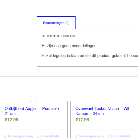
Beoordelingen (0)
BEOORDELINGEN
Er zijn nog geen beoordelingen.
Enkel ingelogde klanten die dit product gekocht hebbe
Ontbijtbord Aapjes – Porselein –
Ovenwant Teckel Nhaan – Wit –
21 cm
Katoen – 34 cm
€
12,95
€
17,95
Toevoegen aan
Toon details
Toevoegen aan
Toon details