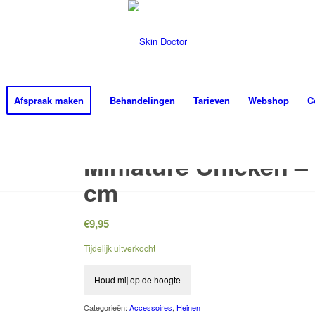
Afspraak maken
Behandelingen
Tarieven
Webshop
C
Miniature Chicken –
cm
€
9,95
Tijdelijk uitverkocht
Houd mij op de hoogte
Categorieën:
Accessoires
,
Heinen