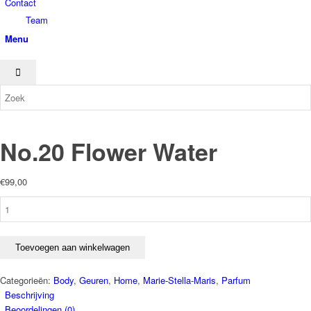
Contact
Team
Menu
No.20 Flower Water
€
99,00
No.20
Flower
Water
aantal
Toevoegen aan winkelwagen
Categorieën:
Body
,
Geuren
,
Home
,
Marie-Stella-Maris
,
Parfum
Beschrijving
Beoordelingen (0)