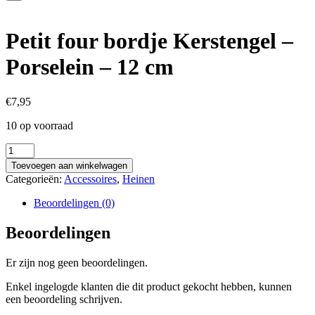
Petit four bordje Kerstengel –
Porselein – 12 cm
€
7,95
10 op voorraad
Petit
four
Toevoegen aan winkelwagen
bordje
Categorieën:
Accessoires
,
Heinen
Kerstengel
-
Beoordelingen (0)
Porselein
-
Beoordelingen
12
cm
Er zijn nog geen beoordelingen.
aantal
Enkel ingelogde klanten die dit product gekocht hebben, kunnen
een beoordeling schrijven.