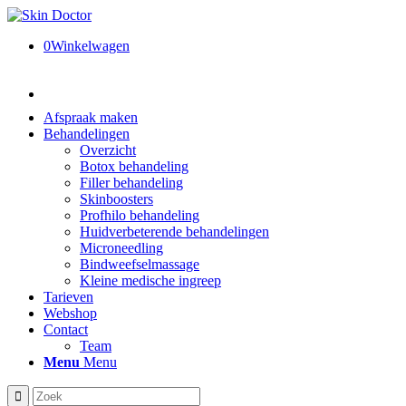
0
Winkelwagen
Afspraak maken
Behandelingen
Overzicht
Botox behandeling
Filler behandeling
Skinboosters
Profhilo behandeling
Huidverbeterende behandelingen
Microneedling
Bindweefselmassage
Kleine medische ingreep
Tarieven
Webshop
Contact
Team
Menu
Menu