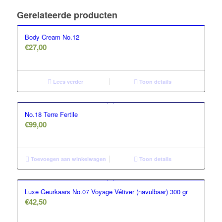
Gerelateerde producten
Body Cream No.12
€
27,00
Lees verder
Toon details
No.18 Terre Fertile
€
99,00
Toevoegen aan winkelwagen
Toon details
Luxe Geurkaars No.07 Voyage Vétiver (navulbaar) 300 gr
€
42,50