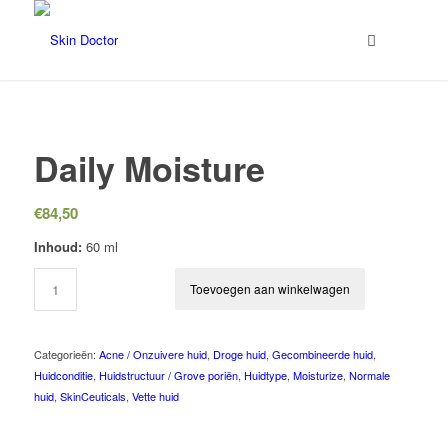
Daily Moisture
€
84,50
Inhoud:
60 ml
Toevoegen aan winkelwagen
Categorieën:
Acne / Onzuivere huid
,
Droge huid
,
Gecombineerde huid
,
Huidconditie
,
Huidstructuur / Grove poriën
,
Huidtype
,
Moisturize
,
Normale
huid
,
SkinCeuticals
,
Vette huid