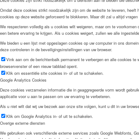
Deze cookies zijn strikt noodzakelijk om u diensten aan te bieden die besch
Omdat deze cookies strikt noodzakelijk zijn om de website te leveren, heeft h
cookies op deze website geforceerd te blokkeren. Maar dit zal u altijd vrag
We respecteren volledig als u cookies wilt weigeren, maar om te voorkomen da
een betere ervaring te krijgen. Als u cookies weigert, zullen we alle ingestel
We bieden u een lijst met opgeslagen cookies op uw computer in ons domein
deze controleren in de beveiligingsinstellingen van uw browser.
Vink aan om de berichtenbalk permanent te verbergen en alle cookies te 
browservenster of een nieuw tabblad opent.
Klik om essentiële site cookies in- of uit te schakelen.
Google Analytics Cookies
Deze cookies verzamelen informatie die in geaggregeerde vorm wordt gebruik
applicatie voor u aan te passen om uw ervaring te verbeteren.
Als u niet wilt dat wij uw bezoek aan onze site volgen, kunt u dit in uw browse
Klik om Google Analytics in- of uit te schakelen.
Overige externe diensten
We gebruiken ook verschillende externe services zoals Google Webfonts, Go