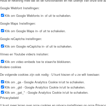
Houd er rekening mee dat dit de functionaliteit en het uiterlijk van onze site 
Google Webfont Instellingen:
Klik om Google Webfonts in- of uit te schakelen.
Google Maps Instellingen:
Klik om Google Maps in- of uit te schakelen.
Google reCaptcha instellingen:
Klik om Google reCaptcha in- of uit te schakelen.
Vimeo en Youtube video's insluiten:
Klik om video embeds toe te staan/te blokkeren.
Andere cookies
De volgende cookies zijn ook nodig - U kunt kiezen of u ze wilt toestaan:
Klik om _ga - Google Analytics Cookie in/uit te schakelen.
Klik om _gid - Google Analytics Cookie in/uit te schakelen.
Klik om _gat_* - Google Analytics Cookie in/uit te schakelen.
Privacybeleid
U kunt meer lezen over onze cookies en privacy-instellingen op onze Privacy