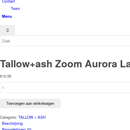
Contact
Team
Menu
Tallow+ash Zoom Aurora 
€
12,95
Tallow+ash
Zoom
Aurora
Laundry
Toevoegen aan winkelwagen
Shampoo
aantal
Categorie:
TALLOW + ASH
Beschrijving
Beoordelingen (0)