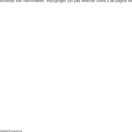
aanzienlijk kan verminderen. Wijzigingen zijn pas effectief zodra u de pagina he
beleid-pagina.