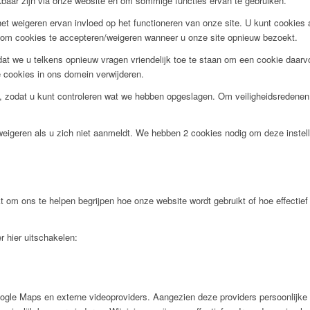
ikbaar zijn via onze website en om sommige functies ervan te gebruiken.
et weigeren ervan invloed op het functioneren van onze site. U kunt cookies al
en om cookies te accepteren/weigeren wanneer u onze site opnieuw bezoekt.
t we u telkens opnieuw vragen vriendelijk toe te staan om een cookie daarvoo
de cookies in ons domein verwijderen.
, zodat u kunt controleren wat we hebben opgeslagen. Om veiligheidsredene
weigeren als u zich niet aanmeldt. We hebben 2 cookies nodig om deze instel
t om ons te helpen begrijpen hoe onze website wordt gebruikt of hoe effecti
r hier uitschakelen:
ogle Maps en externe videoproviders. Aangezien deze providers persoonlijke