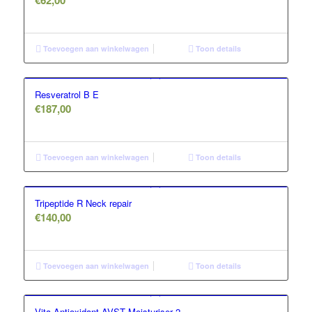
Toevoegen aan winkelwagen
Toon details
Resveratrol B E
€
187,00
Toevoegen aan winkelwagen
Toon details
Tripeptide R Neck repair
€
140,00
Toevoegen aan winkelwagen
Toon details
Vita-Antioxidant AVST Moisturiser 2