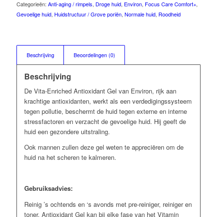
Categorieën:
Anti-aging / rimpels
,
Droge huid
,
Environ
,
Focus Care Comfort+
,
Gevoelige huid
,
Huidstructuur / Grove poriën
,
Normale huid
,
Roodheid
Beschrijving
Beoordelingen (0)
Beschrijving
De Vita-Enriched Antioxidant Gel van Environ, rijk aan
krachtige antioxidanten, werkt als een verdedigingssysteem
tegen pollutie, beschermt de huid tegen externe en interne
stressfactoren en verzacht de gevoelige huid. Hij geeft de
huid een gezondere uitstraling.
Ook mannen zullen deze gel weten te appreciëren om de
huid na het scheren te kalmeren.
Gebruiksadvies:
Reinig ’s ochtends en ‘s avonds met pre-reiniger, reiniger en
toner. Antioxidant Gel kan bij elke fase van het Vitamin