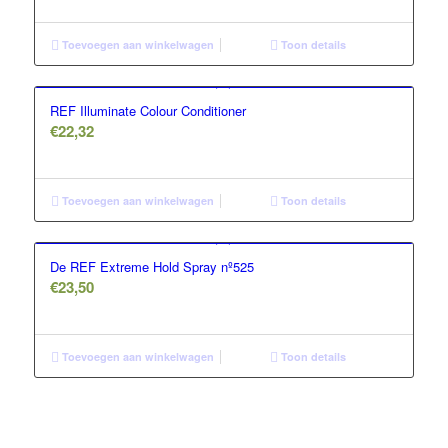
Toevoegen aan winkelwagen
Toon details
REF Illuminate Colour Conditioner
€
22,32
Toevoegen aan winkelwagen
Toon details
De REF Extreme Hold Spray nº525
€
23,50
Toevoegen aan winkelwagen
Toon details