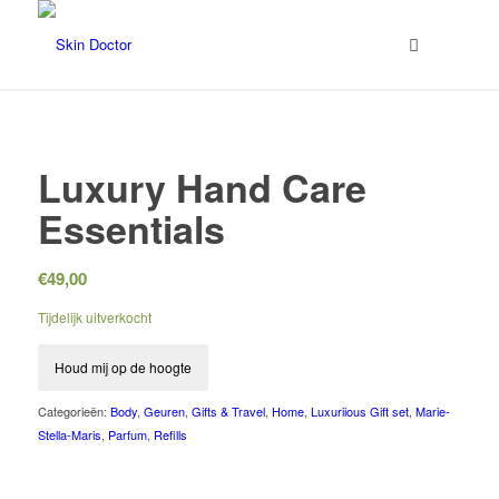
Luxury Hand Care
Essentials
€
49,00
Tijdelijk uitverkocht
Houd mij op de hoogte
Categorieën:
Body
,
Geuren
,
Gifts & Travel
,
Home
,
Luxuriious Gift set
,
Marie-
Stella-Maris
,
Parfum
,
Refills