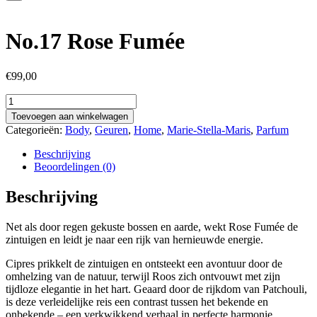
No.17 Rose Fumée
€
99,00
No.17
Rose
Toevoegen aan winkelwagen
Fumée
Categorieën:
Body
,
Geuren
,
Home
,
Marie-Stella-Maris
,
Parfum
aantal
Beschrijving
Beoordelingen (0)
Beschrijving
Net als door regen gekuste bossen en aarde, wekt Rose Fumée de
zintuigen en leidt je naar een rijk van hernieuwde energie.
Cipres prikkelt de zintuigen en ontsteekt een avontuur door de
omhelzing van de natuur, terwijl Roos zich ontvouwt met zijn
tijdloze elegantie in het hart. Geaard door de rijkdom van Patchouli,
is deze verleidelijke reis een contrast tussen het bekende en
onbekende – een verkwikkend verhaal in perfecte harmonie.