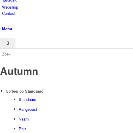
Tarieven
Webshop
Contact
Menu
Autumn
Filter assortiment
Sorteer op
Standaard
Accessoires
Standaard
Coco en sebas
Aangepast
GlowXX
Naam
Luxuriuous Gift Sets
Prijs
Must Haves