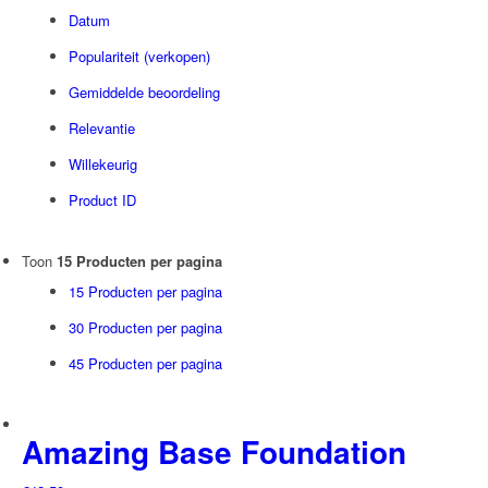
Datum
REF Stockholm
Ref stockholm Box
Populariteit (verkopen)
TALLOW + ASH
Gemiddelde beoordeling
Overig
Relevantie
Huidconditie
Willekeurig
Huidtype
Product ID
Merken
Prijs
Toon
15 Producten per pagina
Prijs filter
15 Producten per pagina
30 Producten per pagina
45 Producten per pagina
Amazing Base Foundation