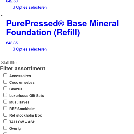
€
42,50
Dit
Opties selecteren
product
heeft
PurePressed® Base Mineral
meerdere
Foundation (Refill)
variaties.
Deze
€
43,35
optie
Dit
Opties selecteren
kan
product
gekozen
heeft
Sluit filter
worden
Filter assortiment
meerdere
op
variaties.
de
Accessoires
Deze
productpagina
Coco en sebas
optie
GlowXX
kan
Luxuriuous Gift Sets
gekozen
Must Haves
worden
REF Stockholm
op
Ref stockholm Box
de
TALLOW + ASH
productpagina
Overig