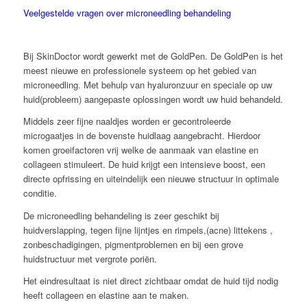
Veelgestelde vragen over microneedling behandeling
Bij SkinDoctor wordt gewerkt met de GoldPen. De GoldPen is het
meest nieuwe en professionele systeem op het gebied van
microneedling. Met behulp van hyaluronzuur en speciale op uw
huid(probleem) aangepaste oplossingen wordt uw huid behandeld.
Middels zeer fijne naaldjes worden er gecontroleerde
microgaatjes in de bovenste huidlaag aangebracht. Hierdoor
komen groeifactoren vrij welke de aanmaak van elastine en
collageen stimuleert. De huid krijgt een intensieve boost, een
directe opfrissing en uiteindelijk een nieuwe structuur in optimale
conditie.
De microneedling behandeling is zeer geschikt bij
huidverslapping, tegen fijne lijntjes en rimpels,(acne) littekens ,
zonbeschadigingen, pigmentproblemen en bij een grove
huidstructuur met vergrote poriën.
Het eindresultaat is niet direct zichtbaar omdat de huid tijd nodig
heeft collageen en elastine aan te maken.