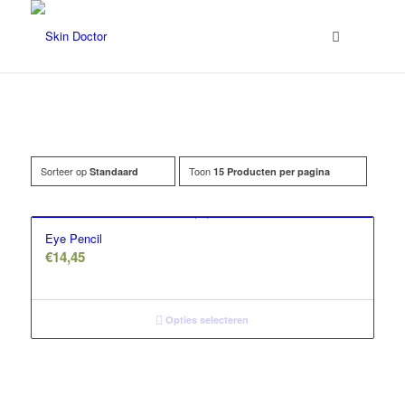
Sorteer op
Toon
Standaard
15 Producten per pagina
Filter assortiment
Accessoires
Eye Pencil
Coco en sebas
€
14,45
GlowXX
Luxuriuous Gift Sets
Opties selecteren
Must Haves
REF Stockholm