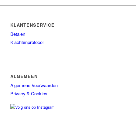
Ref stockholm Box
TALLOW + ASH
KLANTENSERVICE
Overig
Betalen
Huidconditie
Klachtenprotocol
Huidtype
Merken
ALGEMEEN
Algemene Voorwaarden
Privacy & Cookies