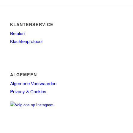
Ref stockholm Box
TALLOW + ASH
KLANTENSERVICE
Overig
Betalen
Huidconditie
Klachtenprotocol
Huidtype
Merken
ALGEMEEN
Algemene Voorwaarden
Privacy & Cookies