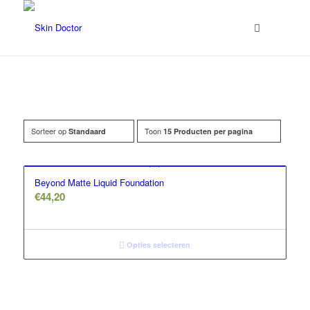
Sorteer op
Toon
Standaard
15 Producten per pagina
Filter assortiment
Accessoires
Beyond Matte Liquid Foundation
Coco en sebas
€
44,20
GlowXX
Luxuriuous Gift Sets
Opties selecteren
Must Haves
REF Stockholm