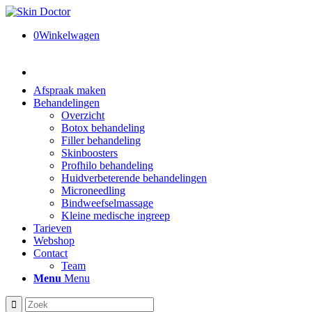
0
Winkelwagen
Afspraak maken
Behandelingen
Overzicht
Botox behandeling
Filler behandeling
Skinboosters
Profhilo behandeling
Huidverbeterende behandelingen
Microneedling
Bindweefselmassage
Kleine medische ingreep
Tarieven
Webshop
Contact
Team
Menu
Menu