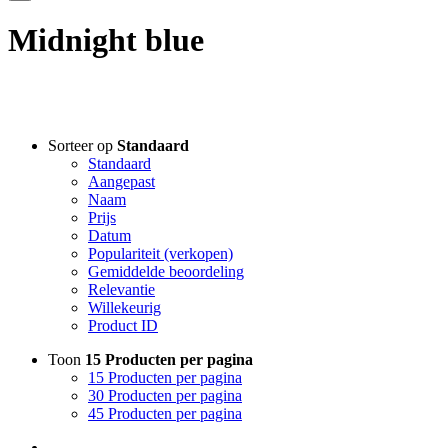
Midnight blue
Filter assortiment
Sorteer op
Standaard
Standaard
Accessoires
Aangepast
Coco en sebas
Naam
GlowXX
Prijs
Luxuriuous Gift Sets
Datum
Must Haves
Populariteit (verkopen)
REF Stockholm
Gemiddelde beoordeling
Relevantie
Ref stockholm Box
Willekeurig
TALLOW + ASH
Product ID
Overig
Huidconditie
Toon
15 Producten per pagina
Huidtype
15 Producten per pagina
Merken
30 Producten per pagina
45 Producten per pagina