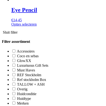
Eye Pencil
€
14,45
Dit
Opties selecteren
product
Sluit filter
heeft
meerdere
variaties.
Filter assortiment
Deze
optie
Accessoires
kan
Coco en sebas
gekozen
GlowXX
worden
Luxuriuous Gift Sets
op
Must Haves
de
REF Stockholm
productpagina
Ref stockholm Box
TALLOW + ASH
Overig
Huidconditie
Huidtype
Merken