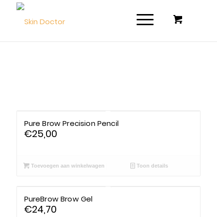
Filter assortiment
Pure Brow Precision Pencil
€
25,00
Accessoires
Coco en sebas
Toevoegen aan winkelwagen
Toon details
GlowXX
PureBrow Brow Gel
Luxuriuous Gift Sets
€
24,70