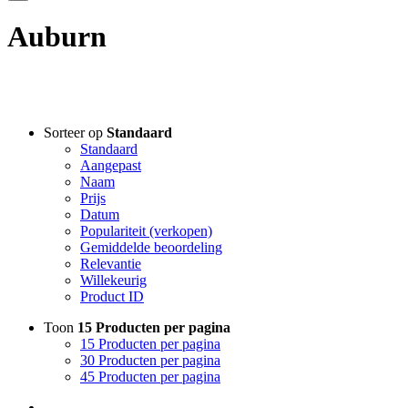
Auburn
Filter assortiment
Sorteer op
Standaard
Standaard
Accessoires
Aangepast
Coco en sebas
Naam
GlowXX
Prijs
Luxuriuous Gift Sets
Datum
Must Haves
Populariteit (verkopen)
REF Stockholm
Gemiddelde beoordeling
Relevantie
Ref stockholm Box
Willekeurig
TALLOW + ASH
Product ID
Overig
Huidconditie
Toon
15 Producten per pagina
Huidtype
15 Producten per pagina
Merken
30 Producten per pagina
45 Producten per pagina
Prijs