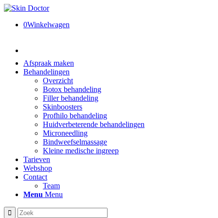
0
Winkelwagen
Afspraak maken
Behandelingen
Overzicht
Botox behandeling
Filler behandeling
Skinboosters
Profhilo behandeling
Huidverbeterende behandelingen
Microneedling
Bindweefselmassage
Kleine medische ingreep
Tarieven
Webshop
Contact
Team
Menu
Menu