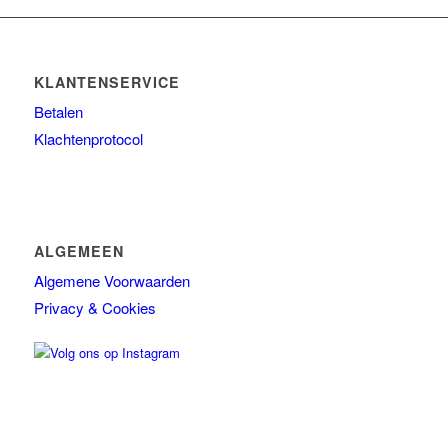
Ref stockholm Box
TALLOW + ASH
KLANTENSERVICE
Overig
Betalen
Huidconditie
Klachtenprotocol
Huidtype
Merken
ALGEMEEN
Algemene Voorwaarden
Privacy & Cookies