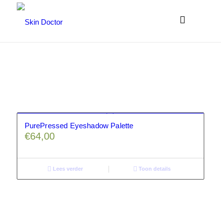
Filter assortiment
PurePressed Eyeshadow Palette
€
64,00
Accessoires
Coco en sebas
Lees verder
Toon details
GlowXX
Luxuriuous Gift Sets