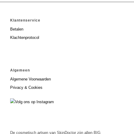
Must Haves
REF Stockholm
Klantenservice
Ref stockholm Box
Betalen
Klachtenprotocol
TALLOW + ASH
Huidconditie
Algemeen
Huidtype
Algemene Voorwaarden
Privacy & Cookies
Merken
De cosmetisch artsen van SkinDoctor zijn allen BIG