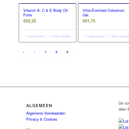
Vitamin A, C & E Body Oil
Vitra-Enriched Colostrum
Forte
Gel
€
52,25
€
61,75
Lees verder
Toon details
Lees verder
Toon detail
«
‹
7
8
9
De co
ALGEMEEN
allen 
Algemene Voorwaarden
Privacy & Cookies