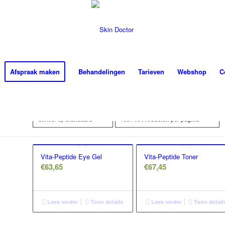
Afspraak maken
Behandelingen
Tarieven
Webshop
C
Sorteer op
Toon
Standaard
15 Producten per pagina
Vita-Peptide Eye Gel
Vita-Peptide Toner
€
63,65
€
67,45
Lees verder
Toon details
Lees verder
Toon detail