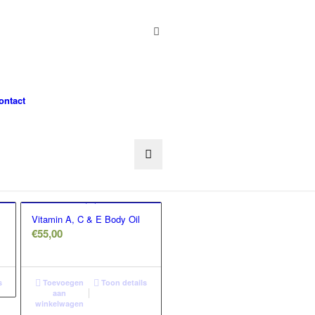
ontact
Vitamin A, C & E Body Oil
€
55,00
s
Toevoegen
Toon details
aan
winkelwagen