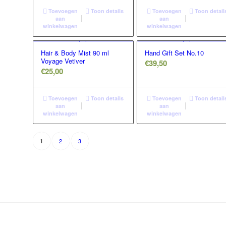
Toevoegen
Toon details
Toevoegen
Toon detail
aan
aan
winkelwagen
winkelwagen
Hair & Body Mist 90 ml
Hand Gift Set No.10
Voyage Vetiver
€
39,50
€
25,00
Toevoegen
Toon details
Toevoegen
Toon detail
aan
aan
winkelwagen
winkelwagen
2
3
1