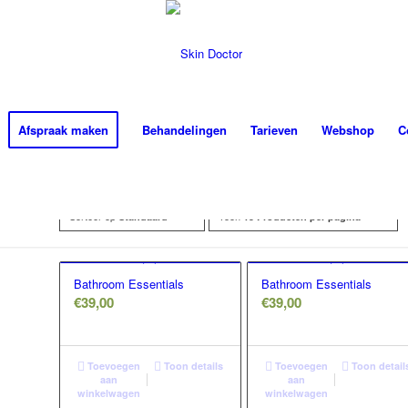
Afspraak maken
Behandelingen
Tarieven
Webshop
C
Sorteer op
Toon
Standaard
15 Producten per pagina
Bathroom Essentials
Bathroom Essentials
€
39,00
€
39,00
Toevoegen
Toon details
Toevoegen
Toon detail
aan
aan
winkelwagen
winkelwagen