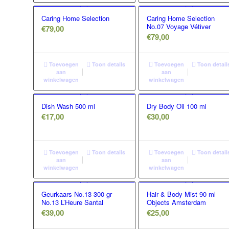
Caring Home Selection
Caring Home Selection
No.07 Voyage Vétiver
€
79,00
€
79,00
Toevoegen
Toon details
Toevoegen
Toon detail
aan
aan
winkelwagen
winkelwagen
Dish Wash 500 ml
Dry Body Oil 100 ml
€
17,00
€
30,00
Toevoegen
Toon details
Toevoegen
Toon detail
aan
aan
winkelwagen
winkelwagen
Geurkaars No.13 300 gr
Hair & Body Mist 90 ml
No.13 L’Heure Santal
Objects Amsterdam
€
39,00
€
25,00