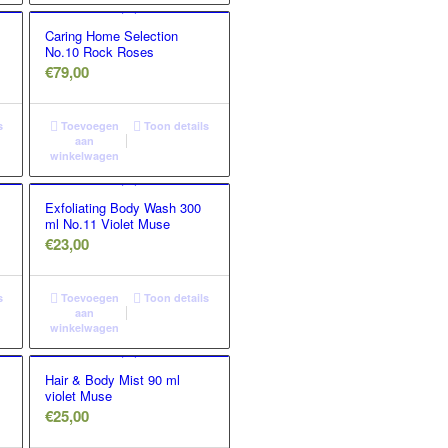
Caring Home Selection
No.10 Rock Roses
€
79,00
s
Toevoegen
Toon details
aan
winkelwagen
Exfoliating Body Wash 300
ml No.11 Violet Muse
€
23,00
s
Toevoegen
Toon details
aan
winkelwagen
Hair & Body Mist 90 ml
violet Muse
€
25,00