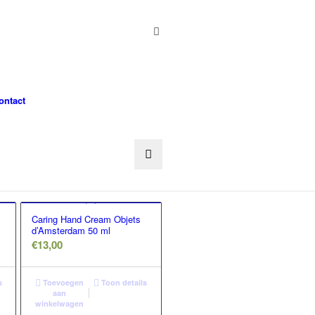
ontact
Caring Hand Cream Objets
d’Amsterdam 50 ml
€
13,00
s
Toevoegen
Toon details
aan
winkelwagen