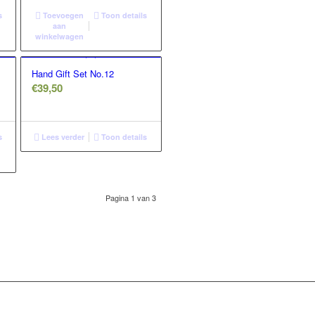
s
Toevoegen
Toon details
aan
winkelwagen
Hand Gift Set No.12
€
39,50
s
Lees verder
Toon details
Pagina 1 van 3