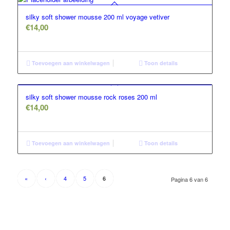
silky soft shower mousse 200 ml voyage vetiver
€
14,00
Toevoegen aan winkelwagen
Toon details
silky soft shower mousse rock roses 200 ml
€
14,00
Toevoegen aan winkelwagen
Toon details
«
‹
4
5
6
Pagina 6 van 6