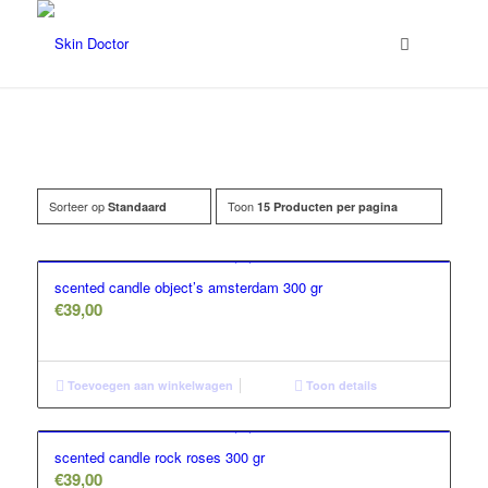
Sorteer op
Toon
Standaard
15 Producten per pagina
Filter assortiment
Luxuriious Gift set
scented candle object’s amsterdam 300 gr
Parfum
€
39,00
Body
Home
Toevoegen aan winkelwagen
Toon details
Geuren
scented candle rock roses 300 gr
Refills
€
39,00