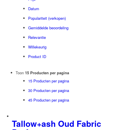
Must Haves
Datum
REF Stockholm
Ref stockholm Box
Populariteit (verkopen)
TALLOW + ASH
Gemiddelde beoordeling
Overig
Relevantie
Huidconditie
Willekeurig
Huidtype
Product ID
Merken
Prijs
Toon
15 Producten per pagina
Prijs filter
15 Producten per pagina
30 Producten per pagina
45 Producten per pagina
Tallow+ash Oud Fabric