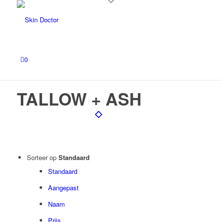
0
TALLOW + ASH
Filter assortiment
Sorteer op
Standaard
Accessoires
Standaard
Coco en sebas
Aangepast
GlowXX
Naam
Luxuriuous Gift Sets
Prijs