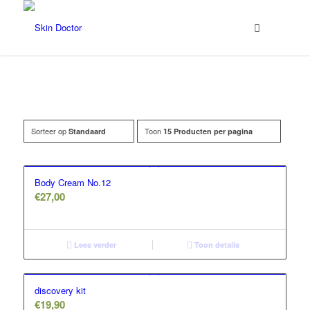
Sorteer op
Toon
Standaard
15 Producten per pagina
Prijs
Body Cream No.12
€
27,00
Lees verder
Toon details
discovery kit
€
19,90