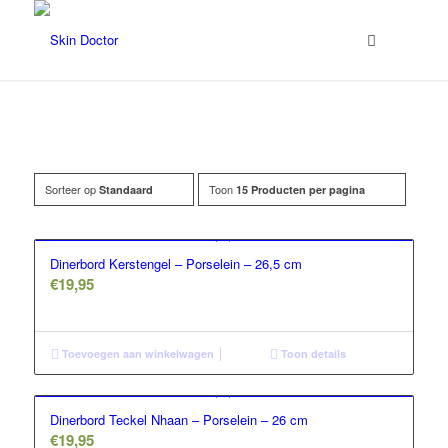
Sorteer op
Toon
Standaard
15 Producten per pagina
Prijs
Dinerbord Kerstengel – Porselein – 26,5 cm
€
19,95
Toevoegen aan winkelwagen
Toon details
Dinerbord Teckel Nhaan – Porselein – 26 cm
€
19,95