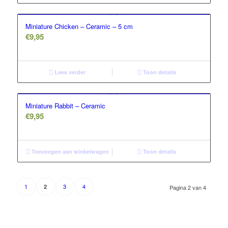
Miniature Chicken – Ceramic – 5 cm
€
9,95
Lees verder
Toon details
Miniature Rabbit – Ceramic
€
9,95
Toevoegen aan winkelwagen
Toon details
1
3
4
2
Pagina 2 van 4