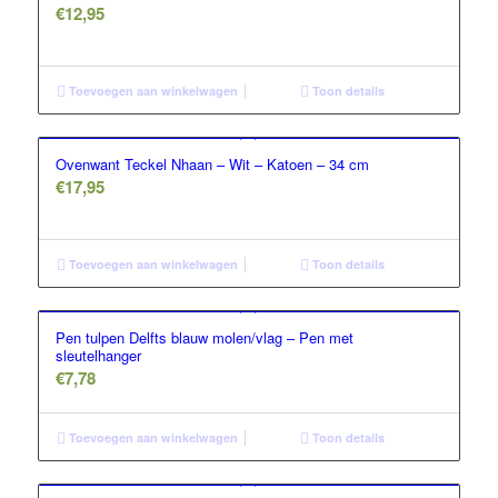
€
12,95
Toevoegen aan winkelwagen
Toon details
Ovenwant Teckel Nhaan – Wit – Katoen – 34 cm
€
17,95
Toevoegen aan winkelwagen
Toon details
Pen tulpen Delfts blauw molen/vlag – Pen met
sleutelhanger
€
7,78
Toevoegen aan winkelwagen
Toon details