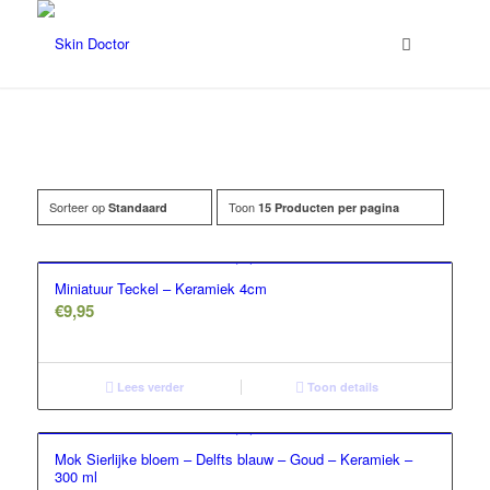
Sorteer op
Toon
Standaard
15 Producten per pagina
Prijs
Miniatuur Teckel – Keramiek 4cm
€
9,95
Lees verder
Toon details
Mok Sierlijke bloem – Delfts blauw – Goud – Keramiek –
300 ml