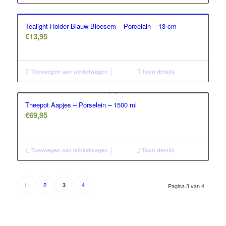
Tealight Holder Blauw Bloesem – Porcelain – 13 cm
€
13,95
Toevoegen aan winkelwagen
Toon details
Theepot Aapjes – Porselein – 1500 ml
€
69,95
Toevoegen aan winkelwagen
Toon details
1
2
4
3
Pagina 3 van 4